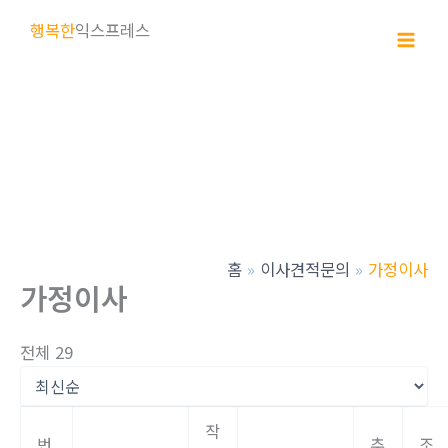
콘
행복한
익스프레스
텐
츠
로
건
너
뛰
기
홈
이사견적문의
가정이사
가정이사
전체 29
작
번
추
조