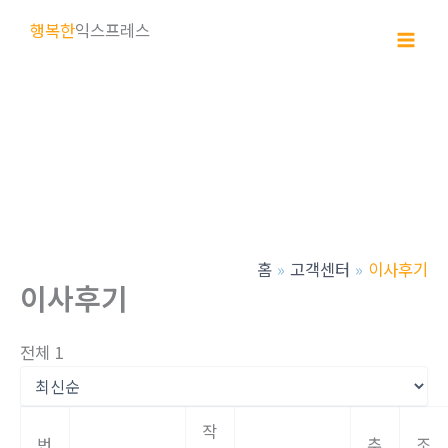
콘
행복한
익스프레스
텐
츠
로
건
너
뛰
기
홈
고객센터
이사후기
이사후기
전체 1
작
번
추
조