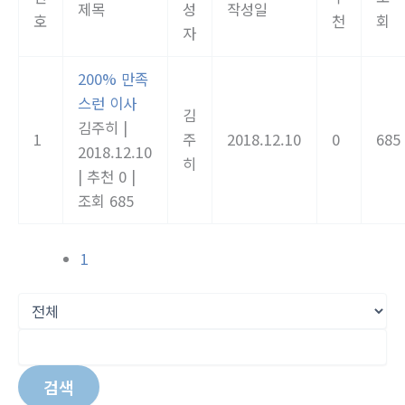
제목
성
작성일
호
천
회
자
200% 만족
스런 이사
김
김주히
|
1
주
2018.12.10
0
685
2018.12.10
히
|
추천 0
|
조회 685
1
검색