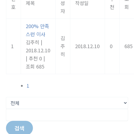
제목
성
작성일
호
천
회
자
200% 만족
스런 이사
김
김주히
|
1
주
2018.12.10
0
685
2018.12.10
히
|
추천 0
|
조회 685
1
검색