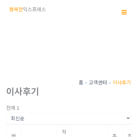
콘
행복한
익스프레스
텐
츠
로
건
너
뛰
기
홈
고객센터
이사후기
이사후기
전체 1
작
번
추
조