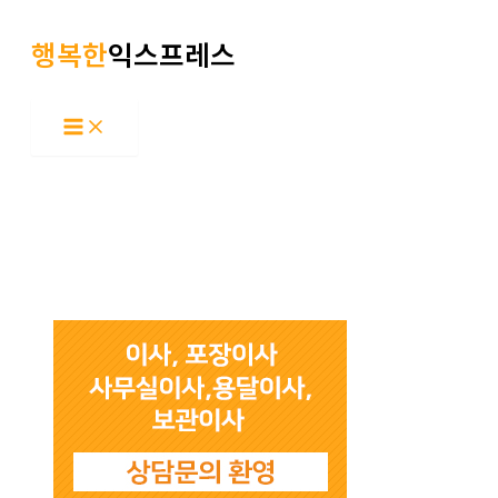
콘
행복한
익스프레스
텐
츠
로
건
너
뛰
기