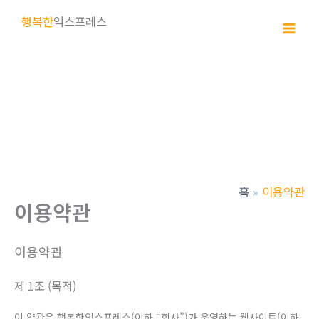
콘
행복한
익스프레스
텐
츠
로
건
너
뛰
기
홈
이용약관
이용약관
이용약관
제 1조 (목적)
이 약관은 행복한익스프레스(이하 “회사”)가 운영하는 웹사이트(이하