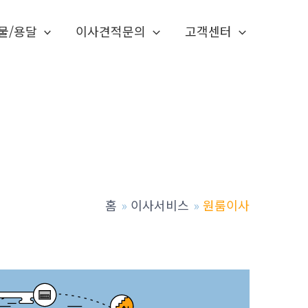
물/용달
이사견적문의
고객센터
홈
이사서비스
원룸이사