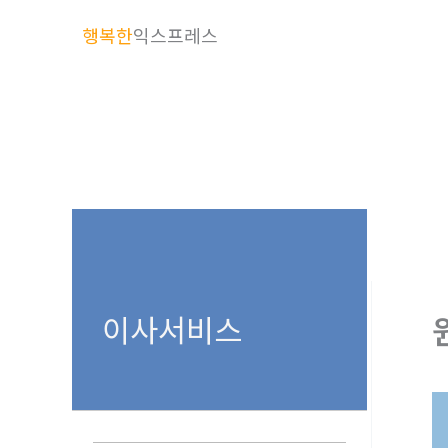
콘
행복한
익스프레스
텐
츠
로
건
너
뛰
기
이사서비스