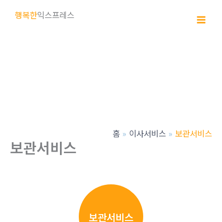
콘
행복한
익스프레스
텐
츠
로
건
너
뛰
기
홈
이사서비스
보관서비스
보관서비스
보관서비스