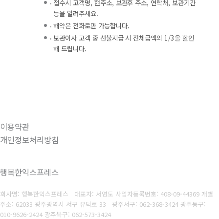
접수시 고객명, 현주소, 보관후 주소, 연락처, 보관기간
등을 알려주세요.
해약은 전화로만 가능합니다.
보관이사 고객 중 선불지급 시 전체금액의 1/3을 할인
해 드립니다.
이용약관
개인정보처리방침
행복한익스프레스
회사명: 행복한익스프레스 대표자: 서영도
사업자등록번호: 408-09-44369
개별
주소: 62033 광주광역시 서구 유덕로 33 광주서구: 062-368-3424 광주동구:
010-9626-2424 광주북구: 062-573-3424